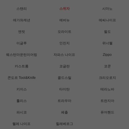
스탠리
스위자
시마노
애가와캐년
에버뉴
에씨나이프
엔릿
오라이트
윌도
이글루
인진지
위너웰
웨스턴마운틴이어링
자파스 나이프
Zippo
카스트롬
코글란
코쿤
콘도르 Tool&Knife
콜드스틸
크리오로지
키이스
타이탄
테라노바
툴리스
트라우마
트란지아
파시코
페츨
퓨어핸드
헬레 나이프
힐레베르그