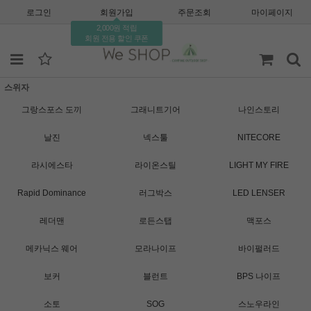
로그인
회원가입
주문조회
마이페이지
2,000원 적립
회원 전용 할인 쿠폰
스위자
그랑스포스 도끼
그래니트기어
나인스토리
날진
넥스툴
NITECORE
라시에스타
라이온스틸
LIGHT MY FIRE
Rapid Dominance
러그박스
LED LENSER
레더맨
로든스탭
맥포스
메카닉스 웨어
모라나이프
바이펄러드
보커
블런트
BPS 나이프
소토
SOG
스노우라인