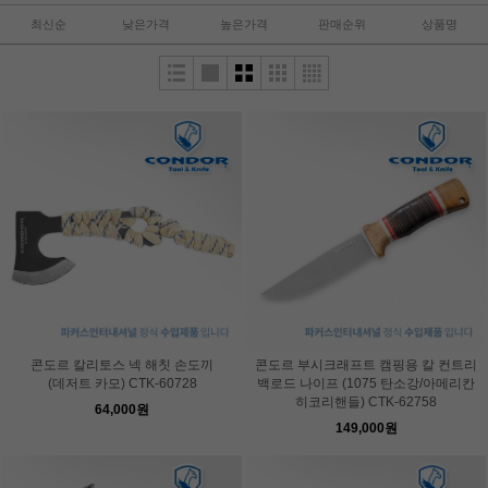
최신순
낮은가격
높은가격
판매순위
상품명
콘도르 칼리토스 넥 해칫 손도끼
콘도르 부시크래프트 캠핑용 칼 컨트리
(데저트 카모) CTK-60728
백로드 나이프 (1075 탄소강/아메리칸
히코리핸들) CTK-62758
64,000원
149,000원