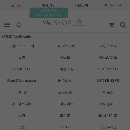
로그인
회원가입
주문조회
마이페이지
2,000원 적립
회원 전용 할인 쿠폰
콘도르 Tool&Knife
그랑스포스 도끼
그래니트기어
나인스토리
날진
넥스툴
NITECORE
라시에스타
라이온스틸
LIGHT MY FIRE
Rapid Dominance
러그박스
LED LENSER
레더맨
로든스탭
맥포스
메카닉스 웨어
모라나이프
바이펄러드
보커
블런트
BPS 나이프
소토
SOG
스노우라인