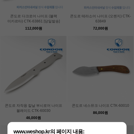
콘도르 다크로어 나이프 (블랙
콘도르 테라소어 나이프 (오렌지) CTK-
미카르타) CTK-63861 [당일발송]
63849
112,000원
72,000원
콘도르 자작용 칼날 부시로어 나이프
콘도르 네스뮤크 나이프 CTK-60010
블레이드 CTK-60030
86,000원
46,000원
www.weshop.kr의 페이지 내용: