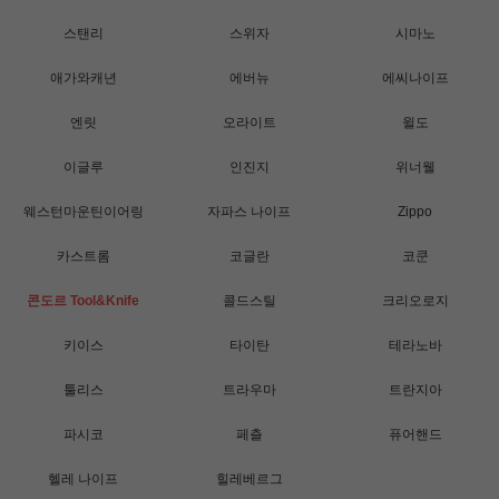
스탠리
스위자
시마노
애가와캐년
에버뉴
에씨나이프
엔릿
오라이트
윌도
이글루
인진지
위너웰
웨스턴마운틴이어링
자파스 나이프
Zippo
카스트롬
코글란
코쿤
콘도르 Tool&Knife
콜드스틸
크리오로지
키이스
타이탄
테라노바
툴리스
트라우마
트란지아
파시코
페츨
퓨어핸드
헬레 나이프
힐레베르그