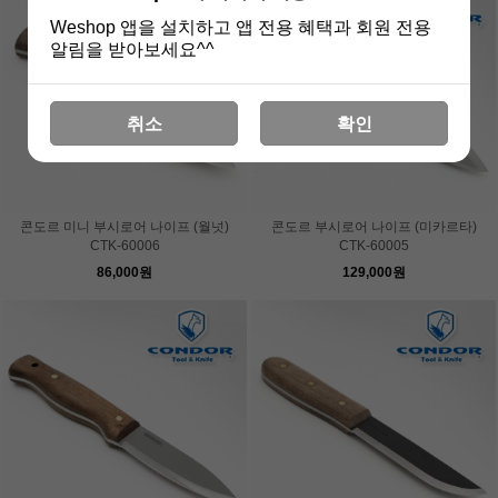
Weshop 앱을 설치하고 앱 전용 혜택과 회원 전용
알림을 받아보세요^^
취소
확인
콘도르 미니 부시로어 나이프 (월넛)
콘도르 부시로어 나이프 (미카르타)
CTK-60006
CTK-60005
86,000원
129,000원