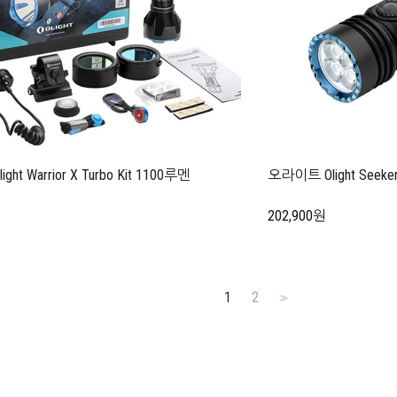
ht Warrior X Turbo Kit 1100루멘
오라이트 Olight Seeke
202,900원
1
2
>>