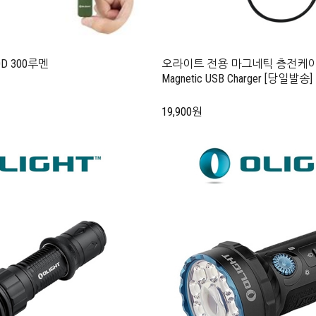
 OD 300루멘
오라이트 전용 마그네틱 층전케이블 O
Magnetic USB Charger [당일발송]
19,900원