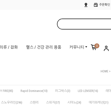
주문확인
0
의류 / 잡화
헬스 / 건강 관리 용품
커뮤니티
HOME
Y FIRE(85)
Rapid Dominance(10)
러그박스(3)
LED LENSER(16)
레더
스노우라인(296)
스탠리
스위자(37)
시마노(24)
애가와캐년(21)