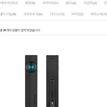
에씨나이프(7)
엔릿(50)
오라이트(31)
윌도(62)
이글루(26)
인
콜드스틸(48)
크리오로지(46)
키이스(123)
타이탄(3)
테라노바(75)
총
31
개의 상품이 검색 되었습니다.