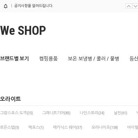
공지사항을 알려드립니다.
We SHOP
브랜드별 보기
캠핑용품
보온 보냉병 / 쿨러 / 물병
등산
오라이트
그랑스포스 도끼(25)
그래니트기어(83)
나인스토리(24)
날진(61)
로든스탭(5)
맥포스(1)
메카닉스 웨어(37)
모라나이프(158)
바이펄