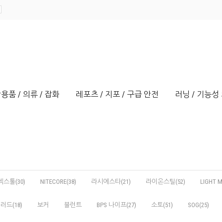
용품 / 의류 / 잡화
레포츠 / 지포 / 구급 안전
러닝 / 기능성 
넥스툴(30)
NITECORE(38)
라시에스타(21)
라이온스틸(52)
LIGHT M
러드(18)
보커
블런트
BPS 나이프(27)
소토(51)
SOG(25)