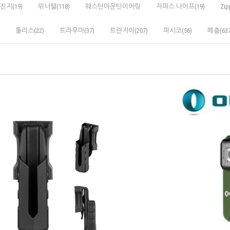
진지(19)
위너웰(118)
웨스턴마운틴이어링
자파스 나이프(19)
Zip
툴리스(22)
트라우마(37)
트란지아(207)
파시코(56)
페츨(637