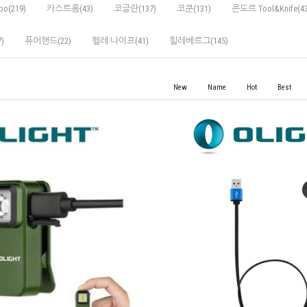
po(219)
카스트롬(43)
코글란(137)
코쿤(131)
콘도르 Tool&Knife(43
)
퓨어핸드(22)
헬레 나이프(41)
힐레베르그(145)
New
Name
Hot
Best