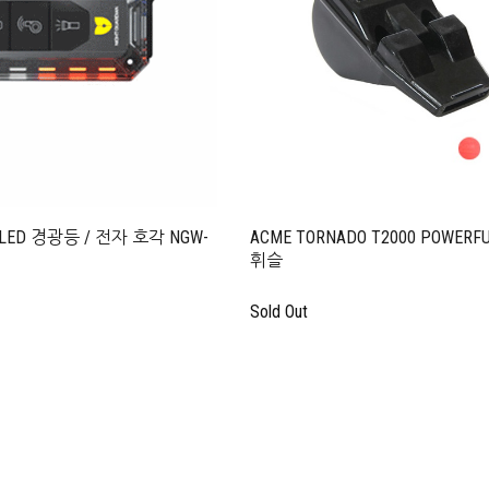
ED 경광등 / 전자 호각 NGW-
ACME TORNADO T2000 POWER
휘슬
Sold Out