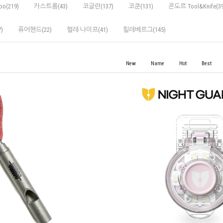
po(219)
카스트롬(43)
코글란(137)
코쿤(131)
콘도르 Tool&Knife(39
)
퓨어핸드(22)
헬레 나이프(41)
힐레베르그(145)
New
Name
Hot
Best