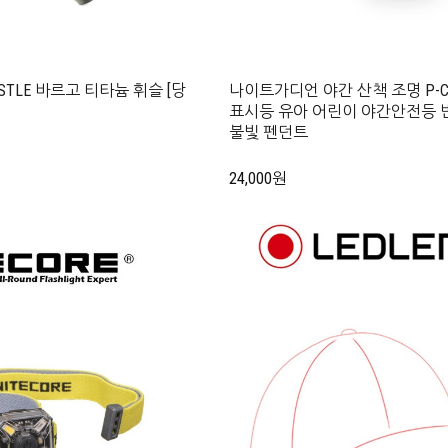
WHISTLE 바르고 티타늄 휘슬 [당
나이트가디언 야간 산책 조명 P-CM-P
표시등 유아 어린이 야간안전등 
불빛 펜던트
24,000원