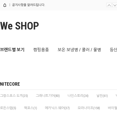
공지사항을 알려드립니다.
We SHOP
브랜드별 보기
캠핑용품
보온 보냉병 / 쿨러 / 물병
등산
NITECORE
그랑스포스 도끼(25)
그래니트기어(83)
나인스토리(24)
날진(61)
로든스탭(5)
맥포스(1)
메카닉스 웨어(37)
모라나이프(158)
바이펄