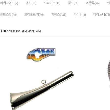
에씨나이프(7)
엔릿(50)
오라이트(31)
윌도(62)
이글루(26)
인
콜드스틸(48)
크리오로지(46)
키이스(123)
타이탄(3)
테라노바(75)
총
38
개의 상품이 검색 되었습니다.