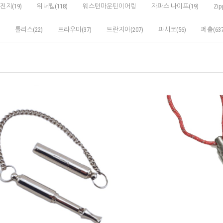
진지(19)
위너웰(118)
웨스턴마운틴이어링
자파스 나이프(19)
Zip
툴리스(22)
트라우마(37)
트란지아(207)
파시코(56)
페츨(637