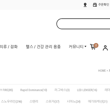
주문확인
0
의류 / 잡화
헬스 / 건강 관리 용품
커뮤니티
HOME
>
Y FIRE(85)
Rapid Dominance(10)
러그박스(3)
LED LENSER(16)
레더
스노우라인(296)
스탠리
스위자(37)
시마노(24)
애가와캐년(21)