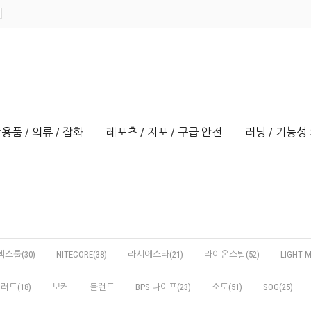
용품 / 의류 / 잡화
레포츠 / 지포 / 구급 안전
러닝 / 기능성 
넥스툴(30)
NITECORE(38)
라시에스타(21)
라이온스틸(52)
LIGHT M
러드(18)
보커
블런트
BPS 나이프(23)
소토(51)
SOG(25)