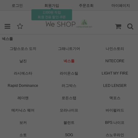
로그인
회원가입
주문조회
마이페이지
2,000원 적립
회원 전용 할인 쿠폰
넥스툴
그랑스포스 도끼
그래니트기어
나인스토리
날진
넥스툴
NITECORE
라시에스타
라이온스틸
LIGHT MY FIRE
Rapid Dominance
러그박스
LED LENSER
레더맨
로든스탭
맥포스
메카닉스 웨어
모라나이프
바이펄러드
보커
블런트
BPS 나이프
소토
SOG
스노우라인