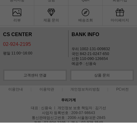
리뷰
제품 문의
배송조회
마이페이지
CS CENTER
BANK INFO
02-924-2195
우리 1002-131-009832
평일 11:00~16:00
국민 842-21-0247-650
신한 110-090-126654
예금주 : 신용숙
고객센터 연결
상품 문의
이용안내
이용약관
개인정보처리방침
PC버전
우리가게
대표 : 신용숙 ㅣ 개인정보 보호 책임자 : 김기선
사업자 등록번호 : 209-07-98643
통신판매업신고번호 : 2006-서울동대문-2845
전화 : 02-924-2195 ㅣ 팩스 : 02-928-3549
주소 : 서울특별시 동대문구 신설동 92-25. 광진빌딩 1층 106호
COPYRIGHT(C)We SHOP ALL RIGHTS RESERVED.