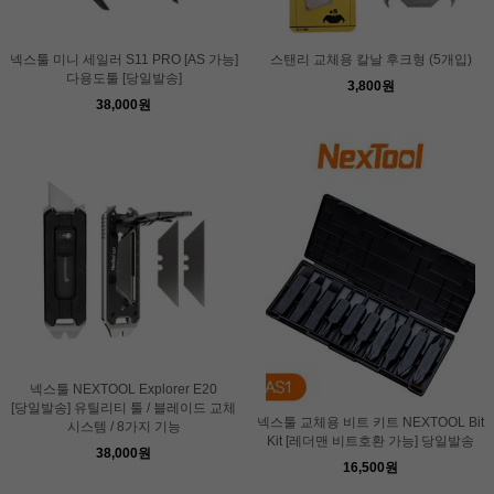
넥스툴 미니 세일러 S11 PRO [AS 가능]
스탠리 교체용 칼날 후크형 (5개입)
다용도툴 [당일발송]
3,800원
38,000원
넥스툴 NEXTOOL Explorer E20
[당일발송] 유틸리티 툴 / 블레이드 교체
넥스툴 교체용 비트 키트 NEXTOOL Bit
시스템 / 8가지 기능
Kit [레더맨 비트호환 가능] 당일발송
38,000원
16,500원