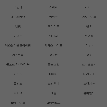
스탠리
스위자
시마노
애가와캐년
에버뉴
에씨나이프
엔릿
오라이트
윌도
이글루
인진지
위너웰
웨스턴마운틴이어링
자파스 나이프
Zippo
카스트롬
코글란
코쿤
콘도르 Tool&Knife
콜드스틸
크리오로지
키이스
타이탄
테라노바
툴리스
트라우마
트란지아
파시코
페츨
퓨어핸드
헬레 나이프
힐레베르그