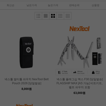
최신순
낮은가격
높은가격
판매순위
상품명
넥스툴 멀티툴 파우치 NexTool Belt
넥스툴 플래그십 맥스 F30 [당일발송]
Pouch 2026 [당일발송]
FLAGSHIP MAX [AS 가능] 비트키트,
벨트 파우치 포함
8,000원
63,000원