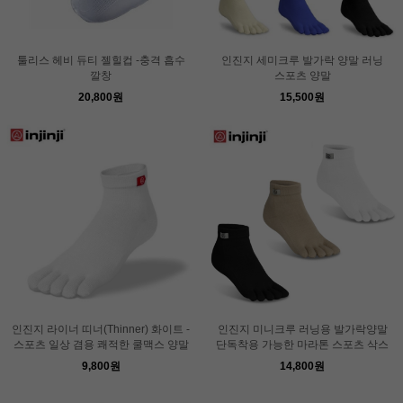
툴리스 헤비 듀티 젤힐컵 -충격 흡수
인진지 세미크루 발가락 양말 러닝
깔창
스포츠 양말
20,800원
15,500원
인진지 라이너 띠너(Thinner) 화이트 -
인진지 미니크루 러닝용 발가락양말
스포츠 일상 겸용 쾌적한 쿨맥스 양말
단독착용 가능한 마라톤 스포츠 삭스
9,800원
14,800원