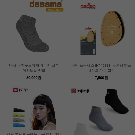
다사마 아웃도어 헤비 미니크루
페닥 프린세스 (Princess) 쿠셔닝 하프
메리노울 양말
사이즈 가죽 깔창
20,000원
7,500원
엔릿 쿨링 헤드밴드 스포츠 머리띠