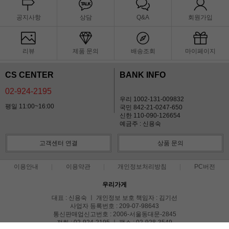
공지사항
상담
Q&A
회원가입
리뷰
제품 문의
배송조회
마이페이지
CS CENTER
BANK INFO
02-924-2195
우리 1002-131-009832
평일 11:00~16:00
국민 842-21-0247-650
신한 110-090-126654
예금주 : 신용숙
고객센터 연결
상품 문의
이용안내
이용약관
개인정보처리방침
PC버전
우리가게
대표 : 신용숙 ㅣ 개인정보 보호 책임자 : 김기선
사업자 등록번호 : 209-07-98643
통신판매업신고번호 : 2006-서울동대문-2845
전화 : 02-924-2195 ㅣ 팩스 : 02-928-3549