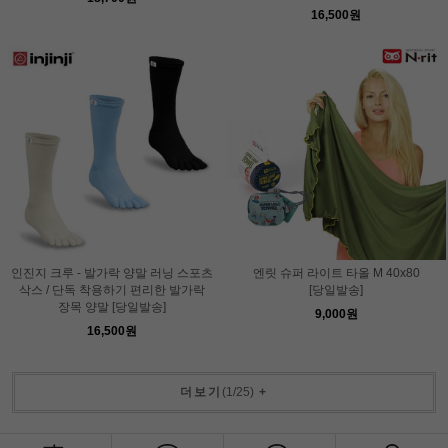
16,500원
인진지 크루 - 발가락 양말 러닝 스포츠
엔릿 슈퍼 라이트 타올 M 40x80
삭스 / 단독 착용하기 편리한 발가락
[당일발송]
장목 양말 [당일발송]
9,000원
16,500원
더보기
(
1
/
25
)
+