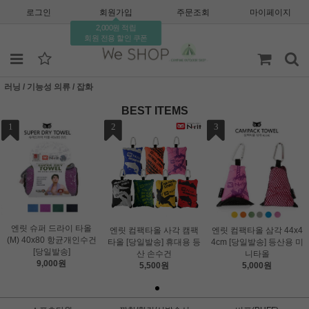
로그인
회원가입
주문조회
마이페이지
2,000원 적립
회원 전용 할인 쿠폰
러닝 / 기능성 의류 / 잡화
BEST ITEMS
1
2
3
엔릿 슈퍼 드라이 타올
엔릿 컴팩타올 사각 캠팩
엔릿 컴팩타올 삼각 44x4
(M) 40x80 항균개인수건
타올 [당일발송] 휴대용 등
4cm [당일발송] 등산용 미
[당일발송]
산 손수건
니타올
9,000원
5,500원
5,000원