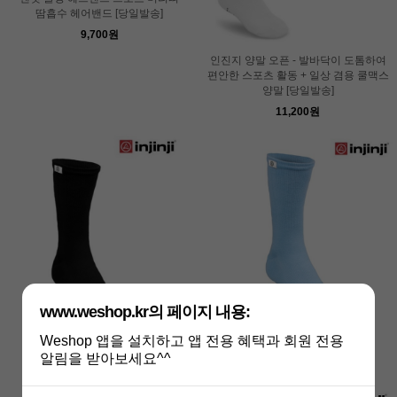
땀흡수 헤어밴드 [당일발송]
9,700원
인진지 양말 오픈 - 발바닥이 도톰하여
편안한 스포츠 활동 + 일상 겸용 쿨맥스
양말 [당일발송]
11,200원
www.weshop.kr의 페이지 내용:
Weshop 앱을 설치하고 앱 전용 혜택과 회원 전용
인진지 크루 스카이 [당일발송]
인진지 크루 블랙 [당일발송]
알림을 받아보세요^^
16,500원
16,500원