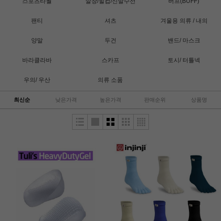
스포츠타월
깔창/힐컵/신발수선
버프(BUFF)
팬티
셔츠
겨울용 의류 / 내의
양말
두건
밴드/ 마스크
바라클라바
스카프
토시/ 터틀넥
우의/ 우산
의류 소품
최신순
낮은가격
높은가격
판매순위
상품명