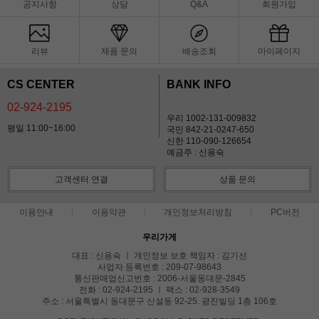
공지사항
상담
Q&A
회원가입
리뷰
제품 문의
배송조회
마이페이지
CS CENTER
BANK INFO
02-924-2195
우리 1002-131-009832
평일 11:00~16:00
국민 842-21-0247-650
신한 110-090-126654
예금주 : 신용숙
고객센터 연결
상품 문의
이용안내
이용약관
개인정보처리방침
PC버전
우리가게
대표 : 신용숙 ㅣ 개인정보 보호 책임자 : 김기선
사업자 등록번호 : 209-07-98643
통신판매업신고번호 : 2006-서울동대문-2845
전화 : 02-924-2195 ㅣ 팩스 : 02-928-3549
주소 : 서울특별시 동대문구 신설동 92-25. 광진빌딩 1층 106호