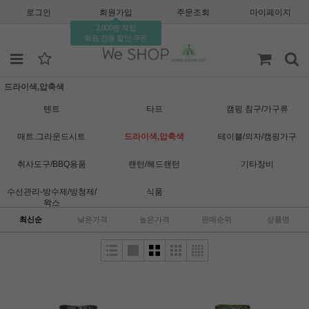
로그인
회원가입
주문조회
마이페이지
2,000원 적립
회원 전용 할인 쿠폰
드라이색,압축색
텐트
타프
캠핑 침구/가구류
매트.그라운드시트
드라이색,압축색
테이블/의자/캠핑가구
취사도구/BBQ용품
랜턴/헤드랜턴
기타장비
수선관리-방수제/방청제/
식품
왁스
최신순
낮은가격
높은가격
판매순위
상품명