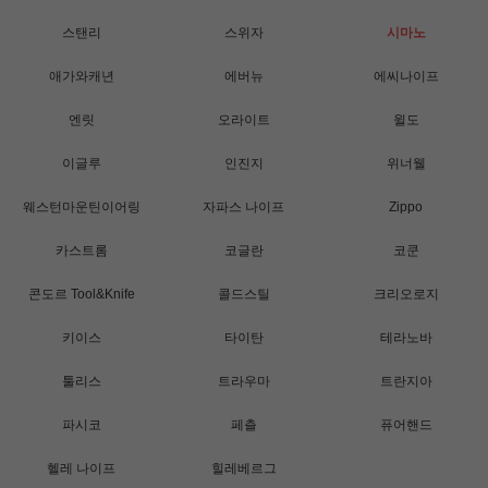
스탠리
스위자
시마노
애가와캐년
에버뉴
에씨나이프
엔릿
오라이트
윌도
이글루
인진지
위너웰
웨스턴마운틴이어링
자파스 나이프
Zippo
카스트롬
코글란
코쿤
콘도르 Tool&Knife
콜드스틸
크리오로지
키이스
타이탄
테라노바
툴리스
트라우마
트란지아
파시코
페츨
퓨어핸드
헬레 나이프
힐레베르그