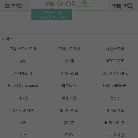
로그인
회원가입
주문조회
마이페이지
2,000원 적립
회원 전용 할인 쿠폰
시마노
그랑스포스 도끼
그래니트기어
나인스토리
날진
넥스툴
NITECORE
라시에스타
라이온스틸
LIGHT MY FIRE
Rapid Dominance
러그박스
LED LENSER
레더맨
로든스탭
맥포스
메카닉스 웨어
모라나이프
바이펄러드
보커
블런트
BPS 나이프
소토
SOG
스노우라인