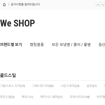
공지사항을 알려드립니다.
We SHOP
브랜드별 보기
캠핑용품
보온 보냉병 / 쿨러 / 물병
등산
콜드스틸
그랑스포스 도끼(25)
그래니트기어(83)
나인스토리(24)
날진(61)
로든스탭(5)
맥포스(1)
메카닉스 웨어(37)
모라나이프(158)
바이펄