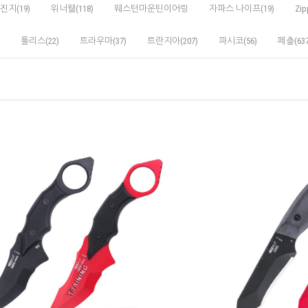
진지(19)
위너웰(118)
웨스턴마운틴이어링
자파스 나이프(19)
Zip
툴리스(22)
트라우마(37)
트란지아(207)
파시코(56)
페츨(637