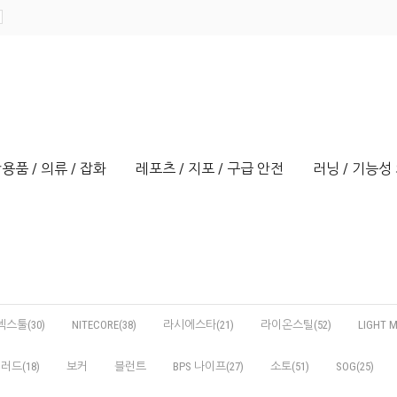
용품 / 의류 / 잡화
레포츠 / 지포 / 구급 안전
러닝 / 기능성 
넥스툴(30)
NITECORE(38)
라시에스타(21)
라이온스틸(52)
LIGHT M
러드(18)
보커
블런트
BPS 나이프(27)
소토(51)
SOG(25)