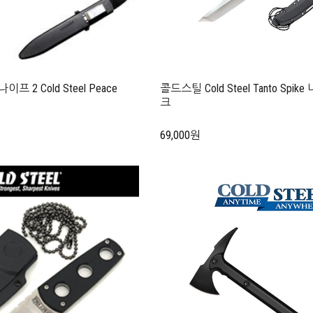
2 Cold Steel Peace
콜드스틸 Cold Steel Tanto Sp
크
69,000원