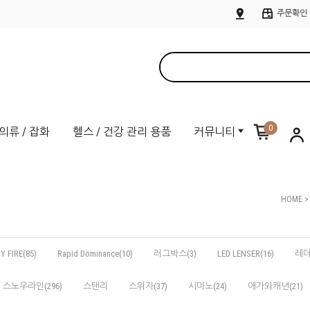
주문확인
0
의류 / 잡화
헬스 / 건강 관리 용품
커뮤니티
HOME
Y FIRE(85)
Rapid Dominance(10)
러그박스(3)
LED LENSER(16)
레더
스노우라인(296)
스탠리
스위자(37)
시마노(24)
애가와캐년(21)