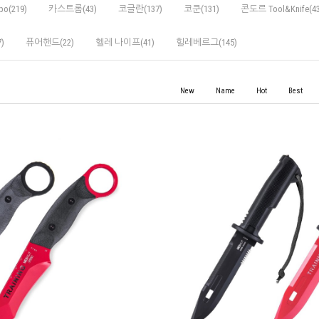
po(219)
카스트롬(43)
코글란(137)
코쿤(131)
콘도르 Tool&Knife(43
)
퓨어핸드(22)
헬레 나이프(41)
힐레베르그(145)
New
Name
Hot
Best