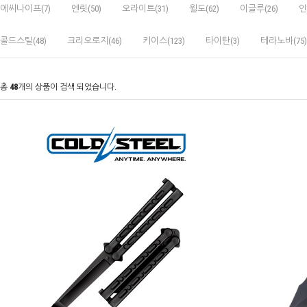
에씨나이프(7)
엔릿(50)
오라이트(31)
윌도(62)
이글루(26)
인
콜드스틸(48)
크리오로지(46)
키이스(123)
타이탄(3)
테라노바(75)
총
48
개의 상품이 검색 되었습니다.