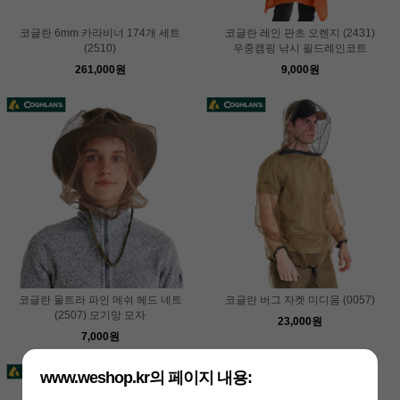
코글란 6mm 카라비너 174개 세트
코글란 레인 판초 오렌지 (2431)
(2510)
우중캠핑 낚시 필드레인코트
261,000원
9,000원
코글란 울트라 파인 메쉬 헤드 네트
코글란 버그 자켓 미디움 (0057)
(2507) 모기망 모자
23,000원
7,000원
www.weshop.kr의 페이지 내용: