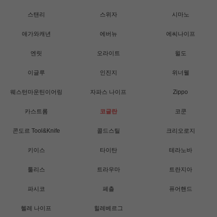
스탠리
스위자
시마노
애가와캐년
에버뉴
에씨나이프
엔릿
오라이트
윌도
이글루
인진지
위너웰
웨스턴마운틴이어링
자파스 나이프
Zippo
카스트롬
코글란
코쿤
콘도르 Tool&Knife
콜드스틸
크리오로지
키이스
타이탄
테라노바
툴리스
트라우마
트란지아
파시코
페츨
퓨어핸드
헬레 나이프
힐레베르그