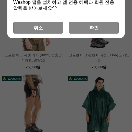
Weshop 앱을 설치하고 앱 전용 혜택과 회원 전용
알림을 받아보세요^^
취소
확인
코글란 버그 자켓 라지 (0059) 방충망
코글란 버그 팬츠 미디움 (0066) 모기망
자켓 [당일발송]
옷
25,000원
20,000원