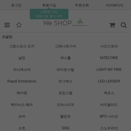
로그인
회원가입
주문조회
마이페이지
2,000원 적립
회원 전용 할인 쿠폰
코글란
그랑스포스 도끼
그래니트기어
나인스토리
날진
넥스툴
NITECORE
라시에스타
라이온스틸
LIGHT MY FIRE
Rapid Dominance
러그박스
LED LENSER
레더맨
로든스탭
맥포스
메카닉스 웨어
모라나이프
바이펄러드
보커
블런트
BPS 나이프
소토
SOG
스노우라인