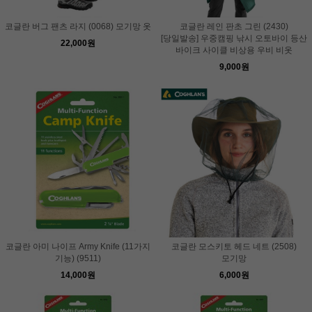
코글란 버그 팬츠 라지 (0068) 모기망 옷
코글란 레인 판초 그린 (2430)
[당일발송] 우중캠핑 낚시 오토바이 등산
22,000원
바이크 사이클 비상용 우비 비옷
9,000원
코글란 아미 나이프 Army Knife (11가지
코글란 모스키토 헤드 네트 (2508)
기능) (9511)
모기망
14,000원
6,000원