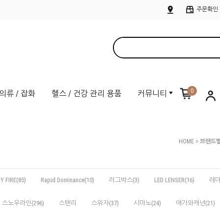
주문확인
0
의류 / 잡화
헬스 / 건강 관리 용품
커뮤니티
HOME
>
브랜드별
Y FIRE(85)
Rapid Dominance(10)
러그박스(3)
LED LENSER(16)
레더
스노우라인(296)
스탠리
스위자(37)
시마노(24)
애가와캐년(21)