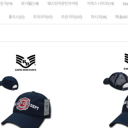
진지(19)
위너웰(118)
웨스턴마운틴이어링
자파스 나이프(19)
Zip
툴리스(22)
트라우마(37)
트란지아(207)
파시코(56)
페츨(637