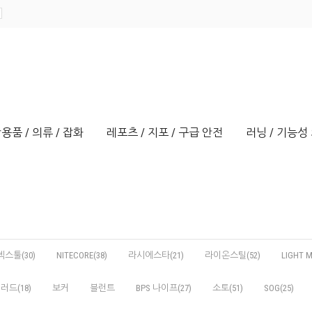
용품 / 의류 / 잡화
레포츠 / 지포 / 구급 안전
러닝 / 기능성 
넥스툴(30)
NITECORE(38)
라시에스타(21)
라이온스틸(52)
LIGHT M
러드(18)
보커
블런트
BPS 나이프(27)
소토(51)
SOG(25)