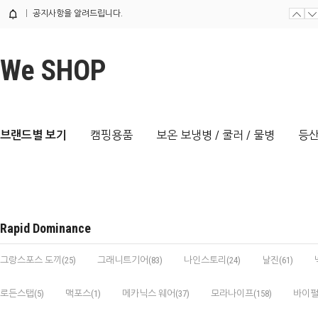
공지사항을 알려드립니다.
We SHOP
브랜드별 보기
캠핑용품
보온 보냉병 / 쿨러 / 물병
등산
Rapid Dominance
그랑스포스 도끼(25)
그래니트기어(83)
나인스토리(24)
날진(61)
로든스탭(5)
맥포스(1)
메카닉스 웨어(37)
모라나이프(158)
바이펄