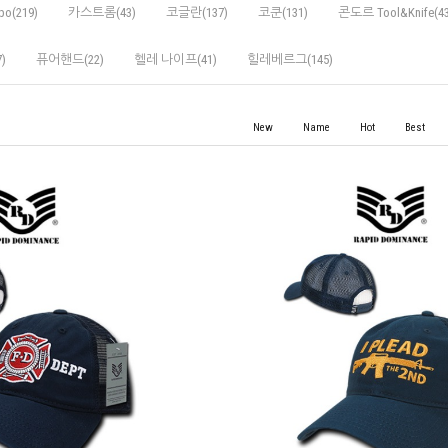
po(219)
카스트롬(43)
코글란(137)
코쿤(131)
콘도르 Tool&Knife(43
)
퓨어핸드(22)
헬레 나이프(41)
힐레베르그(145)
New
Name
Hot
Best