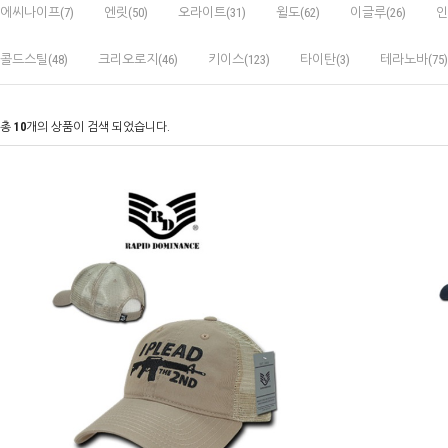
에씨나이프(7)
엔릿(50)
오라이트(31)
윌도(62)
이글루(26)
인
콜드스틸(48)
크리오로지(46)
키이스(123)
타이탄(3)
테라노바(75)
총
10
개의 상품이 검색 되었습니다.