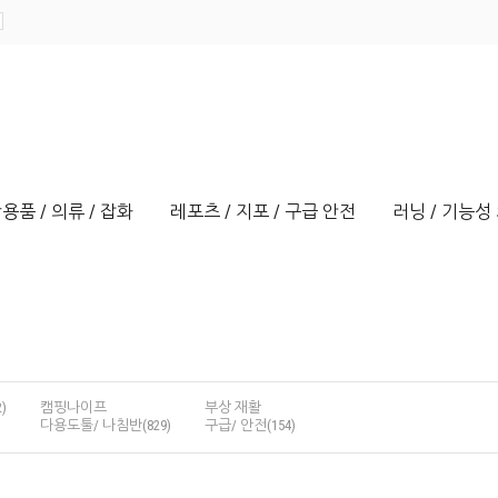
용품 / 의류 / 잡화
레포츠 / 지포 / 구급 안전
러닝 / 기능성 
)
캠핑나이프
부상 재활
다용도툴/ 나침반(829)
구급/ 안전(154)