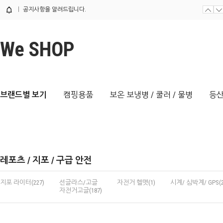
공지사항을 알려드립니다.
We SHOP
브랜드별 보기
캠핑용품
보온 보냉병 / 쿨러 / 물병
등산
레포츠 / 지포 / 구급 안전
지포 라이터(227)
선글라스/고글
자전거 헬맷(1)
시계/ 심박계/ GPS(2
자전거고글(187)