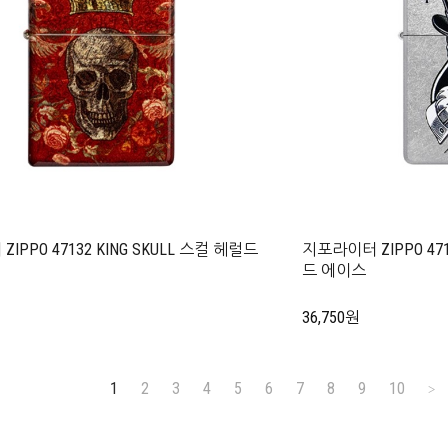
IPPO 47132 KING SKULL 스컬 헤럴드
지포라이터 ZIPPO 4711
드 에이스
36,750원
1
2
3
4
5
6
7
8
9
10
>