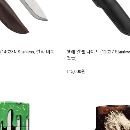
C28N Stainless, 컬리 버치
헬레 알멘 나이프 (12C27 Stainl
핸들)
115,000원