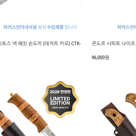
토스 넥 해칫 손도끼 (데저트 카모) CTK-
콘도르 사피토 나이프 (C
96,000원