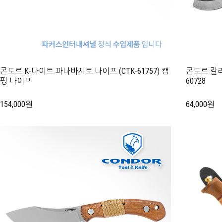
콘도르 K-나이트 파나바시토 나이프 (CTK-61757) 캠
콘도르 칼리
핑 나이프
60728
154,000원
64,000원