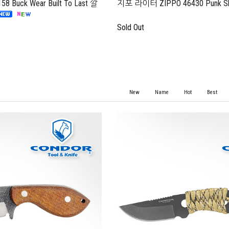
Buck Wear Built To Last 깔
지포 라이터 ZIPPO 46430 Punk Sk
Sold Out
New
Name
Hot
Best