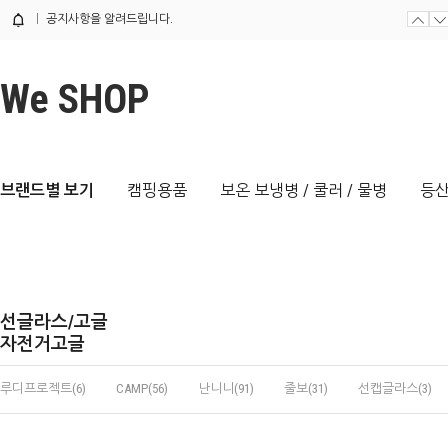
공지사항을 알려드립니다.
We SHOP
브랜드별 보기
캠핑용품
보온 보냉병 / 쿨러 / 물병
등산
선글라스/고글
자전거고글
루디프로젝트(6)
CAMP(56)
난니니(91)
줄보(31)
선캡글라스(3)