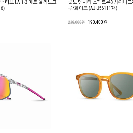
티브 LA 1-3 매트 올리브그
줄보 덴시티 스펙트론3 샤이니
6)
루/화이트 (AJ-J5611174)
190,400원
238,000원