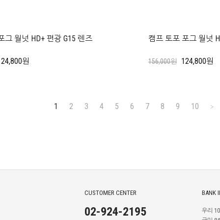
포그 월넛 HD+ 편광 G15 렌즈
캠프 토포 포그 월넛 
124,800원
124,800원
156,000원
1
2
3
4
5
6
7
8
9
10
>
CUSTOMER CENTER
BANK 
02-924-2195
우리 100