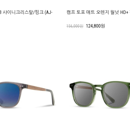
 샤이니크리스탈/핑크 (AJ-
캠프 토포 매트 오렌지 월넛 HD+ 
124,800원
156,000원