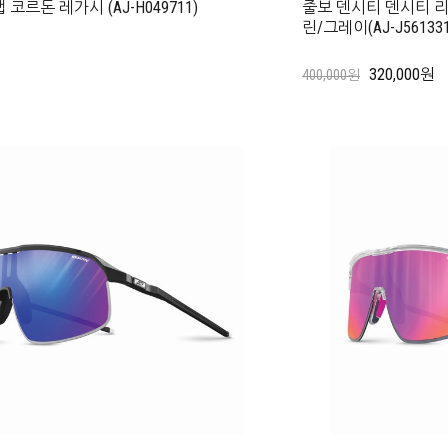
코르돈 레가시 (AJ-H049711)
줄보 덴시티 덴시티 리액
린/그레이(AJ-J561331
320,000원
400,000원