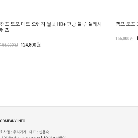
캠프 토포 매트 오렌지 월넛 HD+ 편광 블루 플래시
캠프 토포 
렌즈
156,000원
124,800원
156,000원
COMPANY INFO
회사명 : 우리가게 대표 : 신용숙