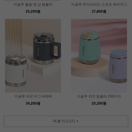
이글루 플립 앤 십 텀블러
이글루 하이브리드 스포츠 워터저그
25,200원
37,800원
이글루 커피 머그 443ml
이글루 와인 텀블러 296미리
34,200원
25,200원
더보기
(
1
/
15
)
+