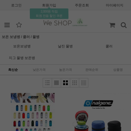
로그인
회원가입
주문조회
마이페이지
2,000원 적립
회원 전용 할인 쿠폰
보온 보냉병 / 쿨러 / 물병
보온보냉병
날진 물병
쿨러
지그 물병 보온병
최신순
낮은가격
높은가격
판매순위
상품명