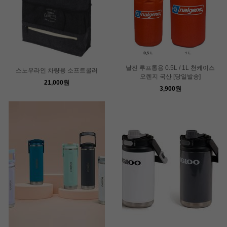
날진 루프통용 0.5L / 1L 천케이스
스노우라인 차량용 소프트쿨러
오렌지 국산 [당일발송]
21,000원
3,900원