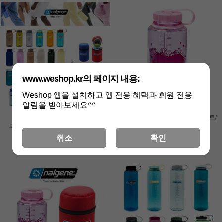
www.weshop.kr의 페이지 내용:
Weshop 앱을 설치하고 앱 전용 혜택과 회원 전용
알림을 받아보세요^^
날진 500미리 서스테인 물병 +
날진 트라이탄 루프통 1리터 핑크하트/
보온보냉 케이스 세트 / 날진0.5세트
핑크캡 - 날진 물병 1L [당일발송]
[당일발송]
취소
확인
17,600원
30,000원