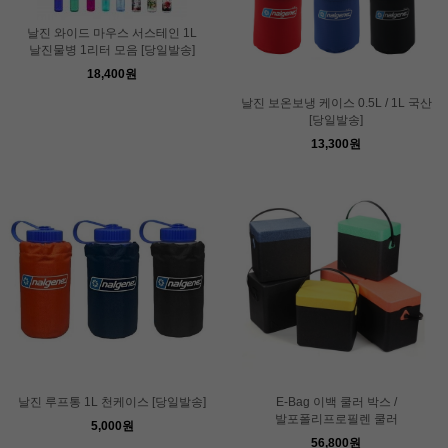
날진 와이드 마우스 서스테인 1L
날진물병 1리터 모음 [당일발송]
18,400원
날진 보온보냉 케이스 0.5L / 1L 국산
[당일발송]
13,300원
날진 루프통 1L 천케이스 [당일발송]
E-Bag 이백 쿨러 박스 /
발포폴리프로필렌 쿨러
5,000원
56,800원